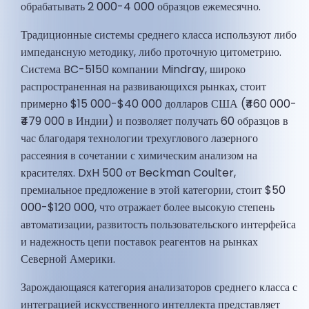
обрабатывать 2 000-4 000 образцов ежемесячно.
Традиционные системы среднего класса используют либо
импедансную методику, либо проточную цитометрию.
Система BC-5150 компании Mindray, широко
распространенная на развивающихся рынках, стоит
примерно $15 000-$40 000 долларов США (₹460 000-
₹479 000 в Индии) и позволяет получать 60 образцов в
час благодаря технологии трехуглового лазерного
рассеяния в сочетании с химическим анализом на
красителях. DxH 500 от Beckman Coulter,
премиальное предложение в этой категории, стоит $50
000-$120 000, что отражает более высокую степень
автоматизации, развитость пользовательского интерфейса
и надежность цепи поставок реагентов на рынках
Северной Америки.
Зарождающаяся категория анализаторов среднего класса с
интеграцией искусственного интеллекта представляет