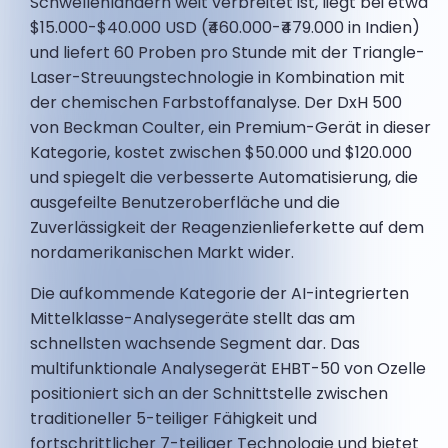
Schwellenländern weit verbreitet ist, liegt bei etwa
$15.000-$40.000 USD (₹460.000-₹479.000 in Indien)
und liefert 60 Proben pro Stunde mit der Triangle-
Laser-Streuungstechnologie in Kombination mit
der chemischen Farbstoffanalyse. Der DxH 500
von Beckman Coulter, ein Premium-Gerät in dieser
Kategorie, kostet zwischen $50.000 und $120.000
und spiegelt die verbesserte Automatisierung, die
ausgefeilte Benutzeroberfläche und die
Zuverlässigkeit der Reagenzienlieferkette auf dem
nordamerikanischen Markt wider.
Die aufkommende Kategorie der AI-integrierten
Mittelklasse-Analysegeräte stellt das am
schnellsten wachsende Segment dar. Das
multifunktionale Analysegerät EHBT-50 von Ozelle
positioniert sich an der Schnittstelle zwischen
traditioneller 5-teiliger Fähigkeit und
fortschrittlicher 7-teiliger Technologie und bietet