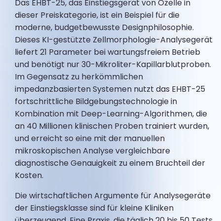
Das EHBT-25, das Einstiegsgerät von Ozelle in
dieser Preiskategorie, ist ein Beispiel für die
moderne, budgetbewusste Designphilosophie.
Dieses KI-gestützte Zellmorphologie-Analysegerät
liefert 21 Parameter bei wartungsfreiem Betrieb
und benötigt nur 30-Mikroliter-Kapillarblutproben.
Im Gegensatz zu herkömmlichen
impedanzbasierten Systemen nutzt das EHBT-25
fortschrittliche Bildgebungstechnologie in
Kombination mit Deep-Learning-Algorithmen, die
an 40 Millionen klinischen Proben trainiert wurden,
und erreicht so eine mit der manuellen
mikroskopischen Analyse vergleichbare
diagnostische Genauigkeit zu einem Bruchteil der
Kosten.
Die wirtschaftlichen Argumente für Analysegeräte
der Einstiegsklasse sind für kleine Kliniken
überzeugend. Eine Praxis, die täglich 20 bis 50 Tests