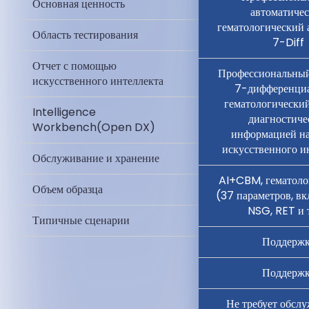
Основная ценность
автоматиче
гематологический 
Область тестирования
7-Diff
Отчет с помощью
Профессиональный
искусственного интеллекта
7-дифференци
гематологический
Intelligence
диагностиче
Workbench(Open DX)
информацией на
искусственного ин
Обслуживание и хранение
AI+CBM, гематоло
Объем образца
(37 параметров, вк
NSG, RET и т
Типичные сценарии
Поддержк
Поддержк
Не требует обслу