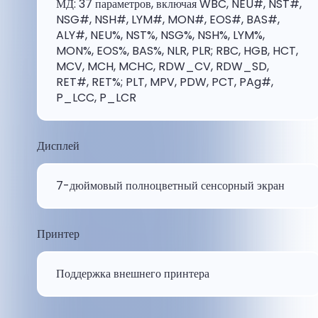
МД: 37 параметров, включая WBC, NEU#, NST#,
NSG#, NSH#, LYM#, MON#, EOS#, BAS#,
ALY#, NEU%, NST%, NSG%, NSH%, LYM%,
MON%, EOS%, BAS%, NLR, PLR; RBC, HGB, HCT,
MCV, MCH, MCHC, RDW_CV, RDW_SD,
RET#, RET%; PLT, MPV, PDW, PCT, PAg#,
P_LCC, P_LCR
Дисплей
7-дюймовый полноцветный сенсорный экран
Принтер
Поддержка внешнего принтера