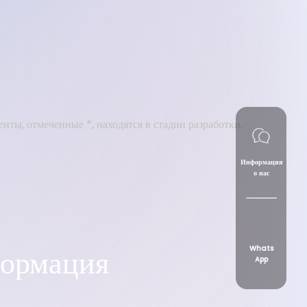
нты, отмеченные *, находятся в стадии разработки.
Информация
о нас
формация
Whats
App