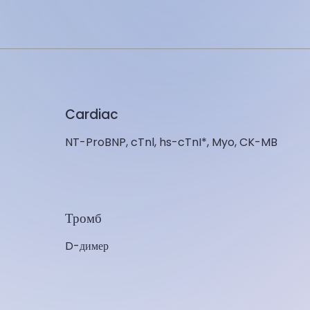
Cardiac
NT-ProBNP, cTnl, hs-cTnI*, Myo, CK-MB
Тромб
D-димер