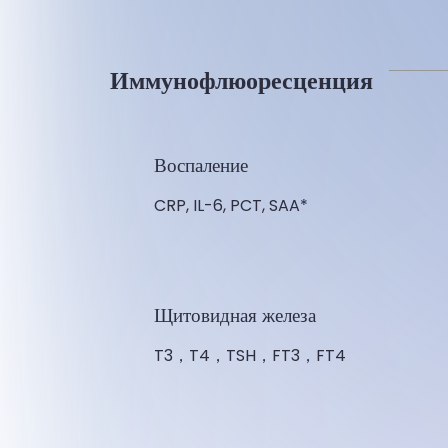
Иммунофлюоресценция
Воспаление
CRP, IL-6, PCT, SAA*
Щитовидная железа
T3，T4，TSH，FT3，FT4