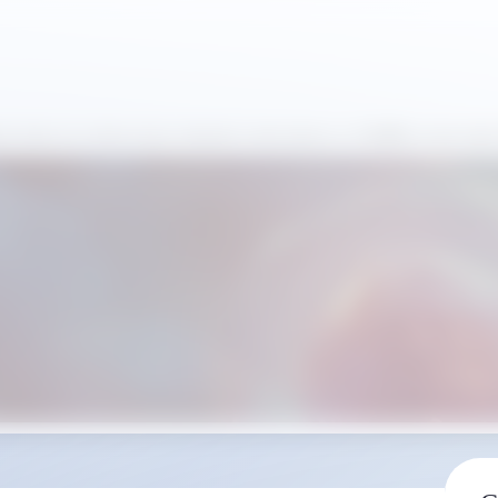
остика на основе искусственного интеллекта от Ozelle на выста