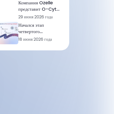
Компания Ozelle
Powered
представит O-Cyte
Hematology
1 на выставке ADLM
29 июня 2026 года
2026, обеспечив
Начался этап
ускорение работы
четвертого
системы аналитики
поколения
18 июня 2026 года
морфологии на базе
гематологического
искусственного
анализа
интеллекта