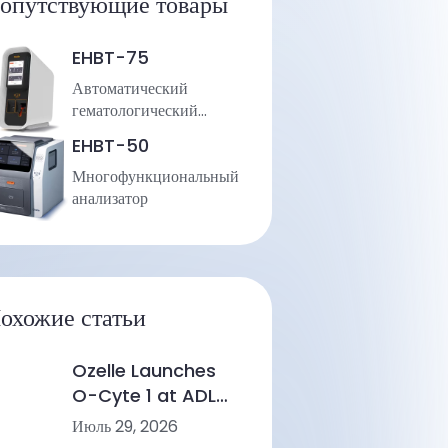
опутствующие товары
EHBT-75
Автоматический
гематологический
анализатор
EHBT-50
Многофункциональный
анализатор
охожие статьи
Ozelle Launches
O-Cyte 1 at ADLM
2026, Marking a
Июль 29, 2026
New Step in AI-