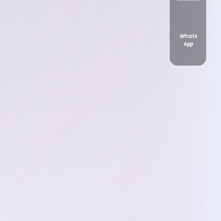
Whats
App