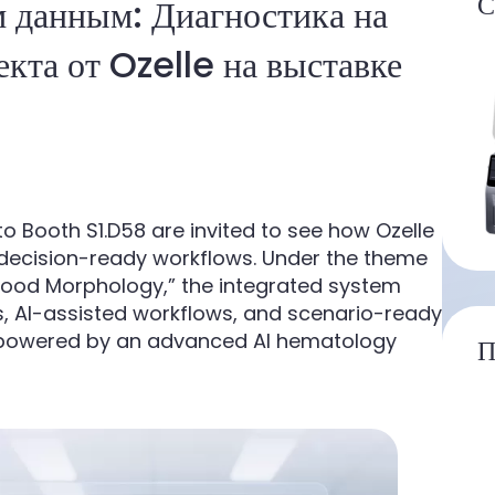
С
 данным: Диагностика на
екта от Ozelle на выставке
o Booth S1.D58 are invited to see how Ozelle
, decision-ready workflows. Under the theme
lood Morphology,” the integrated system
, AI-assisted workflows, and scenario-ready
g, powered by an advanced AI hematology
П