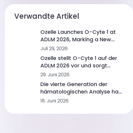
Verwandte Artikel
Ozelle Launches O-Cyte 1 at
ADLM 2026, Marking a New
Step in AI-Powered
Juli 29, 2026
Hematology
Ozelle stellt O-Cyte 1 auf der
ADLM 2026 vor und sorgt
damit für mehr
29. Juni 2026
Geschwindigkeit bei der KI-
Die vierte Generation der
gestützten
hämatologischen Analyse hat
Morphologieanalyse
begonnen
18. Juni 2026