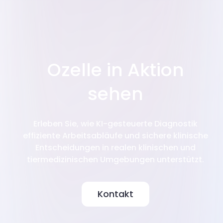
Ozelle in Aktion
sehen
Erleben Sie, wie KI-gesteuerte Diagnostik
effiziente Arbeitsabläufe und sichere klinische
Entscheidungen in realen klinischen und
tiermedizinischen Umgebungen unterstützt.
Kontakt