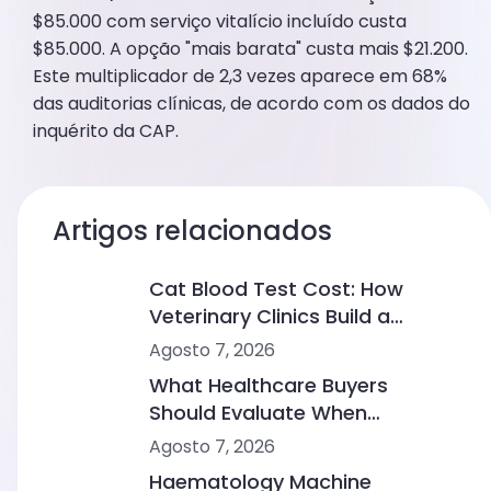
$85.000 com serviço vitalício incluído custa
$85.000. A opção "mais barata" custa mais $21.200.
Este multiplicador de 2,3 vezes aparece em 68%
das auditorias clínicas, de acordo com os dados do
inquérito da CAP.
Artigos relacionados
Cat Blood Test Cost: How
Veterinary Clinics Build a
Sustainable Diagnostic Service
Agosto 7, 2026
What Healthcare Buyers
Should Evaluate When
Comparing Point-of-Care
Agosto 7, 2026
Device Makers
Haematology Machine