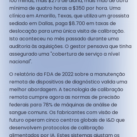
100 milhas, mais $275 de diária, mais mão de obra
mínima de quatro horas a $350 por hora. Uma
clínica em Amarillo, Texas, que utiliza um grossista
sediado em Dallas, paga $8.700 em taxas de
deslocação para uma única visita de calibração.
Isto aconteceu no mês passado durante uma
auditoria às aquisições. O gestor pensava que tinha
assegurado uma "cobertura de serviço a nível
nacional".
O relatório da FDA de 2022 sobre a manutenção
remota de dispositivos de diagnóstico valida uma
melhor abordagem. A tecnologia de calibração
remota cumpre agora as normas de precisão
federais para 78% de máquinas de análise de
sangue comuns. Os fabricantes com visão de
futuro operam cinco centros globais de I&D que
desenvolvem protocolos de calibração
alimentados por IA. Estes sistemas ajustam os