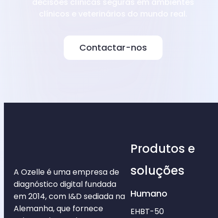
decisões clínicas seguras em ambientes
clínicos e veterinários do mundo real.
Contactar-nos
Produtos e
soluções
A Ozelle é uma empresa de
diagnóstico digital fundada
Humano
em 2014, com I&D sediada na
Alemanha, que fornece
EHBT-50