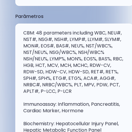
Parâmetros
CBM: 48 parameters including WBC, NEU#,
NST#, NSG#, NSH#, LYMP#, LLYM#, SLYM#,
MON#, EOS#, BAS#, NEU%, NST/WBC%,
NST/NEU%, NSG/WBC%, NSH/WBC%
NSH/NEU%, LYMP%, MON%, EOS%, BAS%, RBC,
HGB, HCT, MCV, MCH, MCHC, RDW-CV,
RDW-SD, HDW-CV, HDW-SD, RET#, RET%,
SPH#, SPH%, ETG#, ETG%, ACA#, AGG#,
NRBC#, NRBC/WBC%, PLT, MPV, PDW, PCT,
APLT#, P-LCC, P-LCR
Immunoassay: Inflammation, Pancreatitis,
Cardiac Marker, Hormone
Biochemistry: Hepatocellular Injury Panel,
Hepatic Metabolic Function Panel