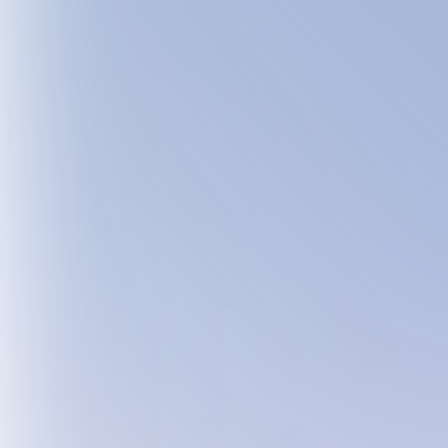
Analisadores de hematologia e multifuncion
laboratórios e ambientes clínicos.
Solicitar demonstração