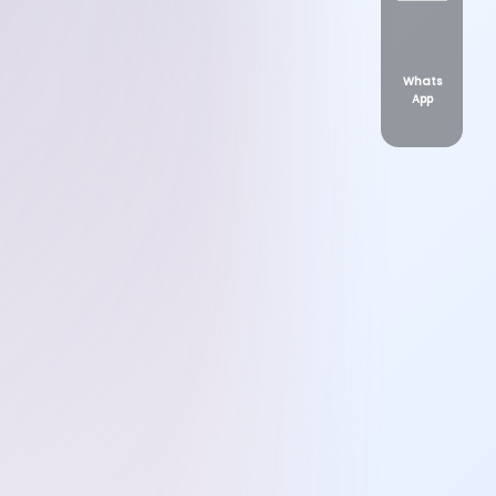
Whats
App