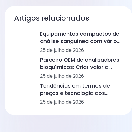
Artigos relacionados
Equipamentos compactos de
análise sanguínea com vários
painéis para clínicas médicas:
25 de julho de 2026
do hemograma completo aos
Parceiro OEM de analisadores
imunoensaios e à bioquímica
bioquímicos: Criar valor a
longo prazo no diagnóstico
25 de julho de 2026
humano e veterinário
Tendências em termos de
preços e tecnologia dos
analisadores hematológicos
25 de julho de 2026
no diagnóstico humano