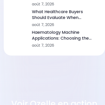
Sustainable Diagnostic Service
août 7, 2026
What Healthcare Buyers
Should Evaluate When
Comparing Point-of-Care
août 7, 2026
Device Makers
Haematology Machine
Applications: Choosing the
Right Solution From Small
août 7, 2026
Clinics to Large Hospitals
Voir Ozelle en action