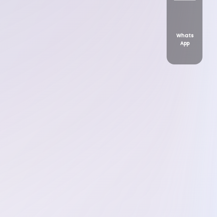
Whats
App