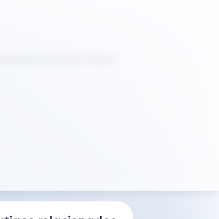
úde gastrointestinal no terreno