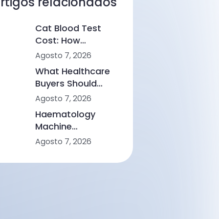
rtigos relacionados
Cat Blood Test
Cost: How
Veterinary Clinics
Agosto 7, 2026
Build a
What Healthcare
Sustainable
Buyers Should
Diagnostic Service
Evaluate When
Agosto 7, 2026
Comparing Point-
Haematology
of-Care Device
Machine
Makers
Applications:
Agosto 7, 2026
Choosing the
Right Solution
From Small Clinics
to Large Hospitals