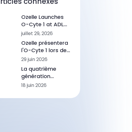
rticles connexes
Ozelle Launches
O-Cyte 1 at ADLM
2026, Marking a
juillet 29, 2026
New Step in AI-
Ozelle présentera
Powered
l'O-Cyte 1 lors de
Hematology
l'ADLM 2026, pour
29 juin 2026
une analyse
La quatrième
morphologique
génération
basée sur l'IA plus
d'analyses
18 juin 2026
rapide
hématologiques a
vu le jour