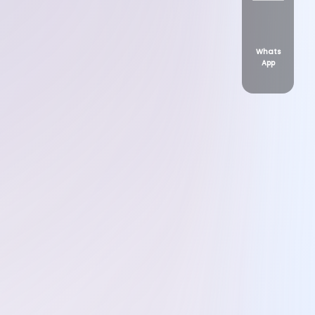
Whats
App