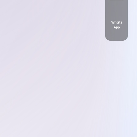
Whats
App