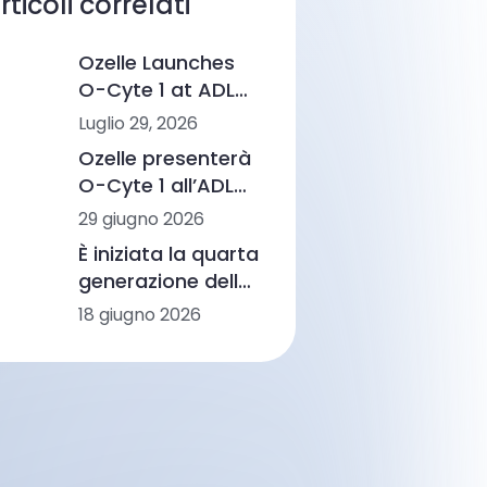
rticoli correlati
Ozelle Launches
O-Cyte 1 at ADLM
2026, Marking a
Luglio 29, 2026
New Step in AI-
Ozelle presenterà
Powered
O-Cyte 1 all’ADLM
Hematology
2026, apportando
29 giugno 2026
velocità all’analisi
È iniziata la quarta
morfologica
generazione delle
basata
analisi
18 giugno 2026
sull’intelligenza
ematologiche
artificiale