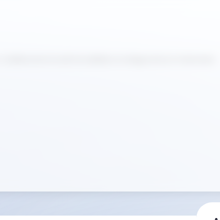
 i collaboratori locali rimodellano la diagnostica in Indonesia