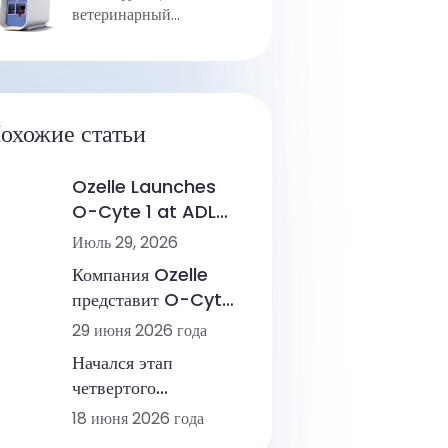
ветеринарный
анализатор
охожие статьи
Ozelle Launches
O-Cyte 1 at ADLM
2026, Marking a
Июль 29, 2026
New Step in AI-
Компания Ozelle
Powered
представит O-Cyte
Hematology
1 на выставке ADLM
29 июня 2026 года
2026, обеспечив
Начался этап
ускорение работы
четвертого
системы аналитики
поколения
18 июня 2026 года
морфологии на базе
гематологического