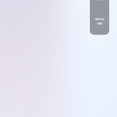
Whats
App