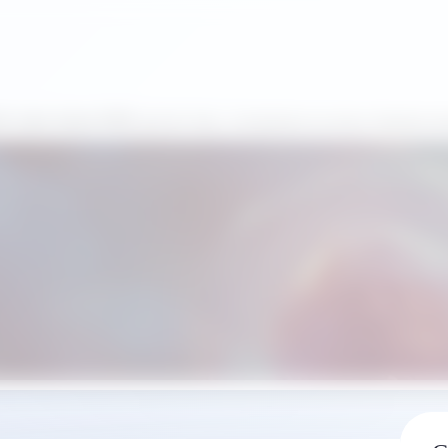
X Labs Dubai 2026 диагностику, основанную на искусственном ин