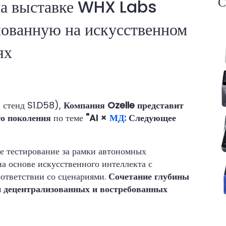
С
на выставке WHX Labs
ованную на искусственном
ях
 стенд S1.D58),
Компания Ozelle представит
го поколения
по теме
"AI ×
МД:
Следующее
е тестирование за рамки автономных
а основе искусственного интеллекта с
оответствии со сценариями.
Сочетание глубины
и децентрализованных и востребованных