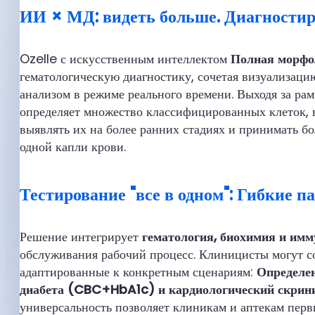
ИИ × МД: видеть больше. Диагностир
Ozelle с искусственным интеллектом
Полная морфо
гематологическую диагностику, сочетая визуализаци
анализом в режиме реального времени. Выходя за ра
определяет множество классифицированных клеток, 
выявлять их на более ранних стадиях и принимать б
одной капли крови.
Тестирование "все в одном": Гибкие п
Решение интегрирует
гематология, биохимия и им
обслуживания рабочий процесс. Клиницисты могут со
адаптированные к конкретным сценариям:
Определе
диабета (CBC+HbA1c) и кардиологический скр
универсальность позволяет клиникам и аптекам пер