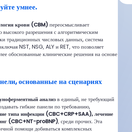
уйте умнее.
логия крови (CBM)
переосмысливает
ю высокого разрешения с алгоритмическим
мки традиционных числовых данных, система
включая NST, NSG, ALY и RET, что позволяет
олее обоснованные клинические решения на основе
анели, основанные на сценариях
муноферментный анализ
в единый, не требующий
здавать гибкие панели по требованию,
ние типа инфекции (CBC+CRP+SAA), лечение
ининг (CBC+NT-proBNP)
, среди прочих. Эта
вичной помощи добиваться комплексных