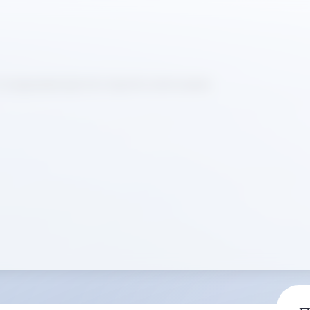
За пределами простого подсчета клеток крови