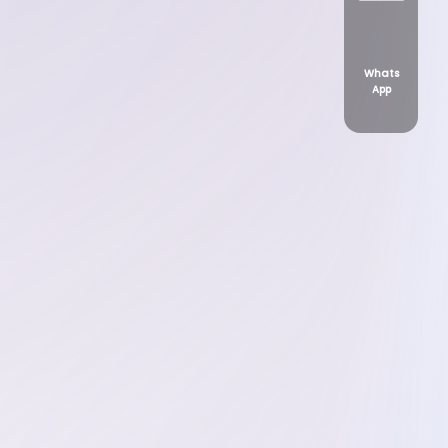
Whats
App