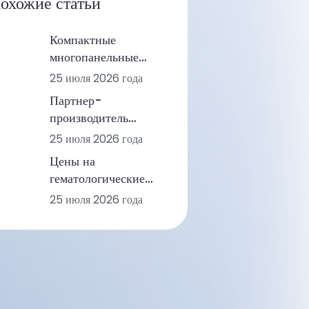
охожие статьи
Компактные
многопанельные
анализаторы крови
25 июля 2026 года
для клиник: от
Партнер-
общего анализа
производитель
крови до
биохимических
25 июля 2026 года
иммуноанализа и
анализаторов:
биохимических
Цены на
создание
исследований
гематологические
долгосрочной
анализаторы и
25 июля 2026 года
ценности в области
тенденции в области
диагностики для
технологий
людей и животных
диагностики у
человека