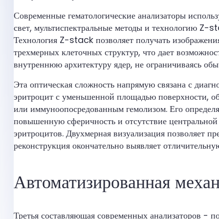
Современные гематологические анализаторы исполь
свет, мультиспектральные методы и технологию Z-sta
Технология Z-stack позволяет получать изображения
трехмерных клеточных структур, что дает возможнос
внутреннюю архитектуру ядер, не ограничиваясь об
Эта оптическая сложность напрямую связана с диагн
эритроцит с уменьшенной площадью поверхности, о
или иммуноопосредованным гемолизом. Его определ
повышенную сферичность и отсутствие центральной б
эритроцитов. Двухмерная визуализация позволяет пр
реконструкция окончательно выявляет отличительную
Автоматизированная механ
Третья составляющая современных анализаторов - п