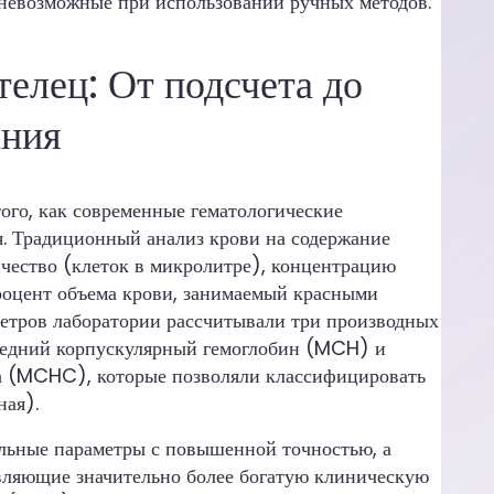
, невозможные при использовании ручных методов.
елец: От подсчета до
ания
ого, как современные гематологические
я. Традиционный анализ крови на содержание
ичество (клеток в микролитре), концентрацию
процент объема крови, занимаемый красными
метров лаборатории рассчитывали три производных
редний корпускулярный гемоглобин (MCH) и
а (MCHC), которые позволяли классифицировать
ная).
льные параметры с повышенной точностью, а
авляющие значительно более богатую клиническую