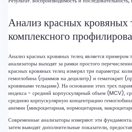
Результат: воспроизводимость и последовательность
Анализ красных кровяных т
комплексного профилиров
Анализ красных кровяных телец является примером т
анализаторы выходят за рамки простого перечислени
красных кровяных телец измерял три параметра: кол
гемоглобина (граммов на децилитр) и гематокрит (
кровяными тельцами). На основании этих трех пара
индекса - средний корпускулярный объем (MCV), с
среднюю корпускулярную концентрацию гемоглобин
анемии (микроцитарная, нормоцитарная, макроцитар
Современные анализаторы измеряют эти фундамента
затем выводят дополнительные показатели, предост