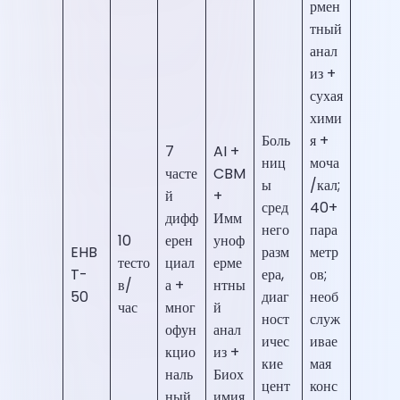
рмен
тный
анал
из +
сухая
хими
Боль
я +
7
AI +
ниц
моча
часте
CBM
ы
/кал;
й
+
сред
40+
дифф
Имм
него
пара
10
ерен
уноф
EHB
разм
метр
тесто
циал
ерме
T-
ера,
ов;
в/
а +
нтны
50
диаг
необ
час
мног
й
ност
служ
офун
анал
ичес
ивае
кцио
из +
кие
мая
наль
Биох
цент
конс
ный
имия