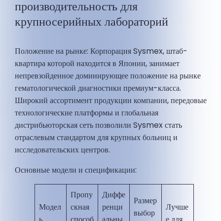
производительность для
крупносерийных лабораторий
Положение на рынке: Корпорация Sysmex, штаб-
квартира которой находится в Японии, занимает
непревзойденное доминирующее положение на рынке
гематологической диагностики премиум-класса.
Широкий ассортимент продукции компании, передовые
технологические платформы и глобальная
дистрибьюторская сеть позволили Sysmex стать
отраслевым стандартом для крупных больниц и
исследовательских центров.
Основные модели и спецификации:
Пропу
Диффе
Размер
Модел
скная
ренци
Лучше
выбор
ь
способ
альны
е для