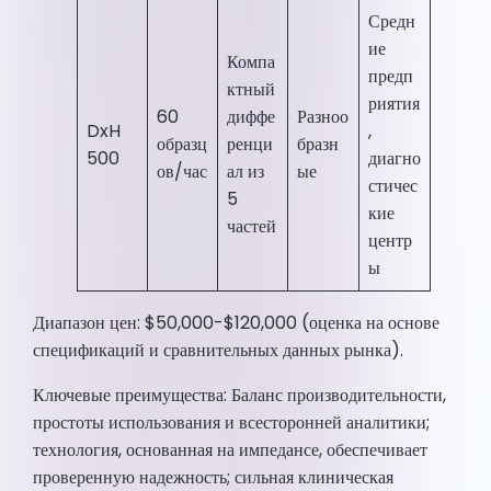
Средн
ие
Компа
предп
ктный
риятия
60
диффе
Разноо
DxH
,
образц
ренци
бразн
500
диагно
ов/час
ал из
ые
стичес
5
кие
частей
центр
ы
Диапазон цен: $50,000-$120,000 (оценка на основе
спецификаций и сравнительных данных рынка).
Ключевые преимущества: Баланс производительности,
простоты использования и всесторонней аналитики;
технология, основанная на импедансе, обеспечивает
проверенную надежность; сильная клиническая