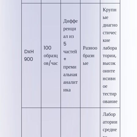
Крупн
ые
Диффе
диагно
ренци
стичес
ал из
кие
5
100
Разноо
лабора
DxH
частей
образц
бразн
тории,
900
+
ов/час
ые
высок
преми
оинте
альная
нсивн
аналит
ое
ика
тестир
ование
Лабор
атории
средне