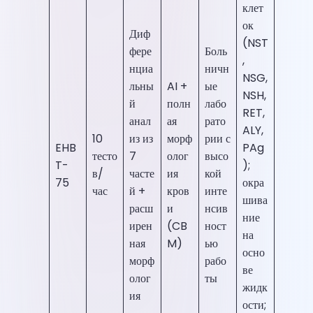
клет
ок
Диф
(NST
фере
Боль
,
нциа
ничн
NSG,
льны
AI +
ые
NSH,
й
полн
лабо
RET,
анал
ая
рато
ALY,
10
из из
морф
рии с
EHB
PAg
тесто
7
олог
высо
T-
);
в/
часте
ия
кой
75
окра
час
й +
кров
инте
шива
расш
и
нсив
ние
ирен
(CB
ност
на
ная
M)
ью
осно
морф
рабо
ве
олог
ты
жидк
ия
ости;