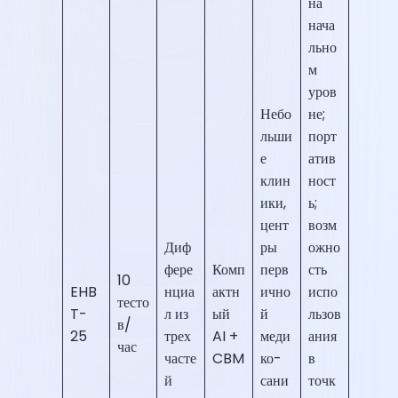
на
нача
льно
м
уров
Небо
не;
льши
порт
е
атив
клин
ност
ики,
ь;
цент
возм
Диф
ры
ожно
фере
Комп
перв
сть
10
EHB
нциа
актн
ично
испо
тесто
T-
л из
ый
й
льзов
в/
25
трех
AI +
меди
ания
час
часте
CBM
ко-
в
й
сани
точк