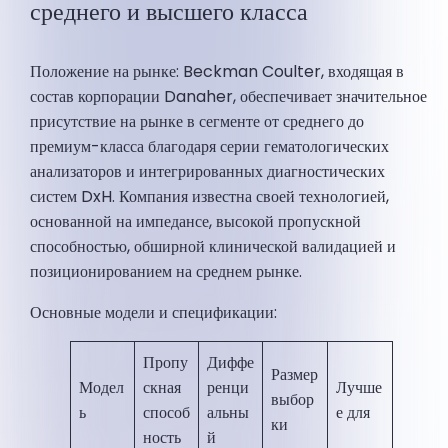
среднего и высшего класса
Положение на рынке: Beckman Coulter, входящая в
состав корпорации Danaher, обеспечивает значительное
присутствие на рынке в сегменте от среднего до
премиум-класса благодаря серии гематологических
анализаторов и интегрированных диагностических
систем DxH. Компания известна своей технологией,
основанной на импедансе, высокой пропускной
способностью, обширной клинической валидацией и
позиционированием на среднем рынке.
Основные модели и спецификации:
Пропу
Диффе
Размер
Модел
скная
ренци
Лучше
выбор
ь
способ
альны
е для
ки
ность
й