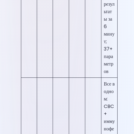
резул
ьтат
ы за
6
мину
т;
37+
пара
метр
ов
Все в
одно
м:
CBC
+
имму
нофе