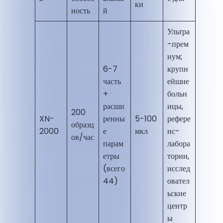
ки
ность
й
Ультра
-прем
иум;
6-7
крупн
часть
ейшие
+
больн
расши
ицы,
200
XN-
ренны
5-100
рефере
образц
2000
е
мкл
нс-
ов/час
парам
лабора
етры
тории,
(всего
исслед
44)
овател
ьские
центр
ы