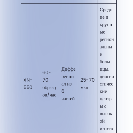
Средн
ие и
крупн
ые
регион
альны
е
больн
Диффе
ицы,
60-
ренци
диагно
XN-
70
25-70
ал из
стичес
550
образц
мкл
6
кие
ов/час
частей
центр
ы с
высок
ой
интенс