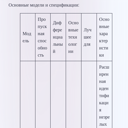
Основные модели и спецификации:
Про
Осно
Диф
Осно
пуск
вные
фере
вные
Луч
Мод
ная
хара
нциа
техн
шее
ель
спос
ктер
льны
олог
для
обно
исти
й
ии
сть
ки
Расш
ирен
ная
иден
тифи
каци
я
незре
лых