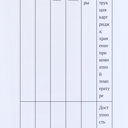
ры
трук
ция
карт
ридж
а;
хран
ение
при
комн
атно
й
темп
ерату
ре
Дост
упно
сть