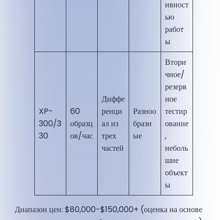
ивност
ью
работ
ы
Втори
чное/
резерв
Диффе
ное
XP-
60
ренци
Разноо
тестир
300/3
образц
ал из
бразн
ование
30
ов/час
трех
ые
,
частей
неболь
шие
объект
ы
Диапазон цен: $80,000-$150,000+ (оценка на основе