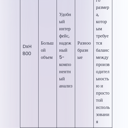
го
размер
Удобн
а,
ый
котор
интер
ым
фейс,
требуе
Больш
надеж
Разноо
тся
DxH
ой
ный
бразн
баланс
800
объем
5-
ые
между
компо
произв
нентн
одител
ый
ьность
анализ
ю и
просто
той
исполь
зовани
я