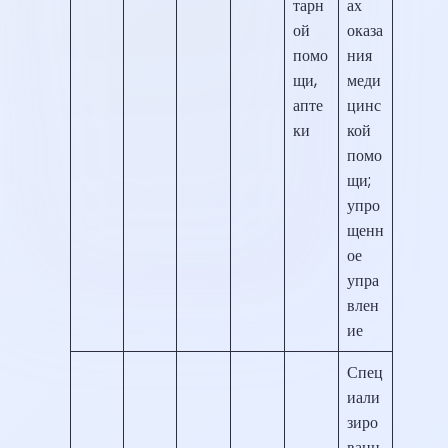
тарн
ах
ой
оказа
помо
ния
щи,
меди
апте
цинс
ки
кой
помо
щи;
упро
щенн
ое
упра
влен
ие
Спец
иали
зиро
ванн