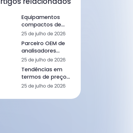
rtigos relacionados
Equipamentos
compactos de
análise sanguínea
25 de julho de 2026
com vários
Parceiro OEM de
painéis para
analisadores
clínicas médicas:
bioquímicos: Criar
25 de julho de 2026
do hemograma
valor a longo
completo aos
Tendências em
prazo no
imunoensaios e à
termos de preços
diagnóstico
bioquímica
e tecnologia dos
25 de julho de 2026
humano e
analisadores
veterinário
hematológicos no
diagnóstico
humano