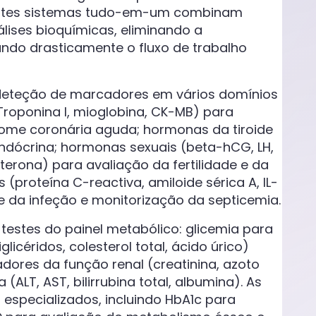
 Estes sistemas tudo-em-um combinam
lises bioquímicas, eliminando a
cando drasticamente o fluxo de trabalho
deteção de marcadores em vários domínios
Troponina I, mioglobina, CK-MB) para
drome coronária aguda; hormonas da tiroide
o endócrina; hormonas sexuais (beta-hCG, LH,
sterona) para avaliação da fertilidade e da
(proteína C-reactiva, amiloide sérica A, IL-
e da infeção e monitorização da septicemia.
 testes do painel metabólico: glicemia para
iglicéridos, colesterol total, ácido úrico)
dores da função renal (creatinina, azoto
(ALT, AST, bilirrubina total, albumina). As
especializados, incluindo HbA1c para