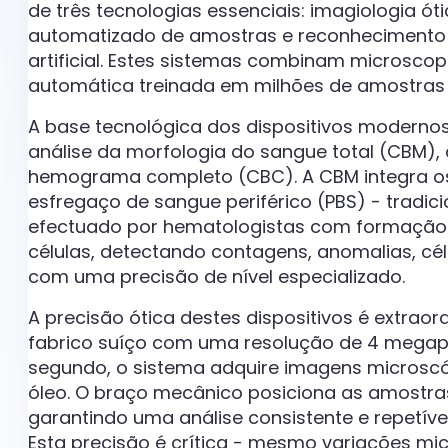
de três tecnologias essenciais: imagiologia 
automatizado de amostras e reconhecimento 
artificial. Estes sistemas combinam microsco
automática treinada em milhões de amostras c
A base tecnológica dos dispositivos moderno
análise da morfologia do sangue total (CBM), 
hemograma completo (CBC). A CBM integra os
esfregaço de sangue periférico (PBS) - trad
efectuado por hematologistas com formação. 
células, detectando contagens, anomalias, cé
com uma precisão de nível especializado.
A precisão ótica destes dispositivos é extraord
fabrico suíço com uma resolução de 4 megap
segundo, o sistema adquire imagens micros
óleo. O braço mecânico posiciona as amostr
garantindo uma análise consistente e repetív
Esta precisão é crítica - mesmo variações mi