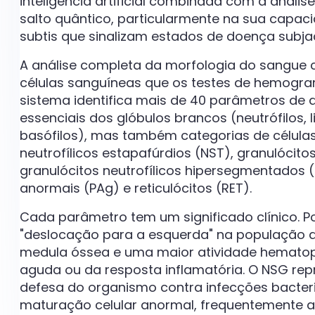
inteligência artificial combinada com a anális
salto quântico, particularmente na sua capac
subtis que sinalizam estados de doença subja
A análise completa da morfologia do sangue
células sanguíneas que os testes de hemogr
sistema identifica mais de 40 parâmetros de di
essenciais dos glóbulos brancos (neutrófilos, l
basófilos), mas também categorias de células
neutrofílicos estapafúrdios (NST), granulócit
granulócitos neutrofílicos hipersegmentados (N
anormais (PAg) e reticulócitos (RET).
Cada parâmetro tem um significado clínico. P
"deslocação para a esquerda" na população d
medula óssea e uma maior atividade hematopo
aguda ou da resposta inflamatória. O NSG repr
defesa do organismo contra infecções bacteria
maturação celular anormal, frequentemente as