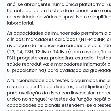
análise abrangente numa única plataforma.
hematologia com testes de imunoensaio e aná
necessidade de vários dispositivos e simplifi
laboratorial.
As capacidades de imunoensaio permitem a 
clínicos: marcadores cardíacos (NT-ProBNP, c
avaliação da insuficiência cardíaca e da sín
(T3, T4, TSH, T3 livre, T4 livre) para avaliaçã
FSH, progesterona, prolactina, estradiol, testo
saúde reprodutiva; e marcadores inflamatórios 
6, procalcitonina) para avaliação da gravidad
A funcionalidade dos testes bioquímicos inclui
rastreio e gestão da diabetes; perfil lipídico (tr
para avaliação do risco cardiovascular; marca
ureico no sangue); e testes da função hepática 
capacidades adicionais estendem-se a testes 