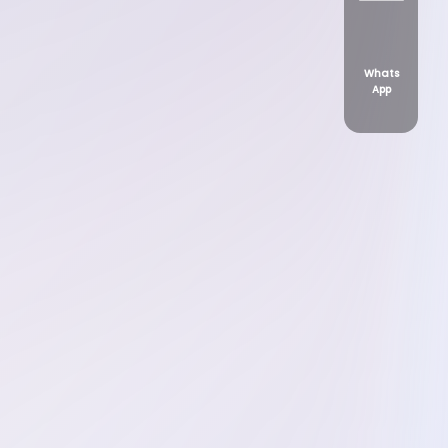
Whats
App