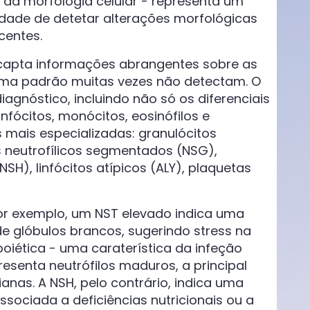
e da morfologia celular - representa um
idade de detetar alterações morfológicas
centes.
 capta informações abrangentes sobre as
ama padrão muitas vezes não detectam. O
agnóstico, incluindo não só os diferenciais
infócitos, monócitos, eosinófilos e
 mais especializadas: granulócitos
os neutrofílicos segmentados (NSG),
SH), linfócitos atípicos (ALY), plaquetas
or exemplo, um NST elevado indica uma
e glóbulos brancos, sugerindo stress na
iética - uma caraterística da infeção
esenta neutrófilos maduros, a principal
nas. A NSH, pelo contrário, indica uma
sociada a deficiências nutricionais ou a