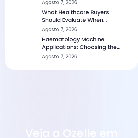
Sustainable Diagnostic Service
Agosto 7, 2026
What Healthcare Buyers
Should Evaluate When
Comparing Point-of-Care
Agosto 7, 2026
Device Makers
Haematology Machine
Applications: Choosing the
Right Solution From Small
Agosto 7, 2026
Clinics to Large Hospitals
Veja a Ozelle em