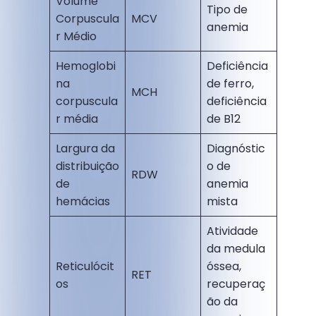
Volume
Tipo de
Corpuscula
MCV
anemia
r Médio
Hemoglobi
Deficiência
na
de ferro,
MCH
corpuscula
deficiência
r média
de B12
Largura da
Diagnóstic
distribuição
o de
RDW
de
anemia
hemácias
mista
Atividade
da medula
Reticulócit
óssea,
RET
os
recuperaç
ão da