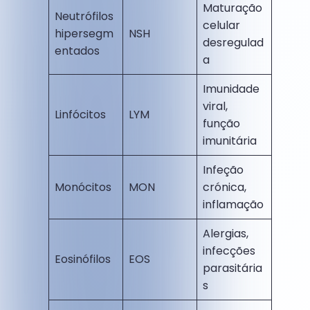
Maturação
Neutrófilos
celular
hipersegm
NSH
desregulad
entados
a
Imunidade
viral,
Linfócitos
LYM
função
imunitária
Infeção
Monócitos
MON
crónica,
inflamação
Alergias,
infecções
Eosinófilos
EOS
parasitária
s