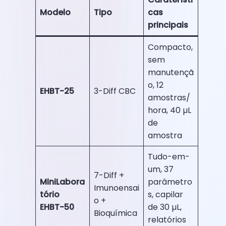
Modelo
Tipo
cas
principais
Compacto,
sem
manutençã
o, 12
EHBT-25
3-Diff CBC
amostras/
hora, 40 µL
de
amostra
Tudo-em-
um, 37
7-Diff +
MiniLabora
parâmetro
Imunoensai
tório
s, capilar
o +
EHBT-50
de 30 µL,
Bioquímica
relatórios