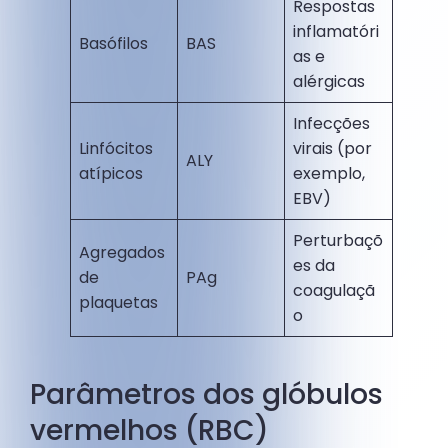
Respostas
inflamatóri
Basófilos
BAS
as e
alérgicas
Infecções
Linfócitos
virais (por
ALY
atípicos
exemplo,
EBV)
Perturbaçõ
Agregados
es da
de
PAg
coagulaçã
plaquetas
o
Parâmetros dos glóbulos
vermelhos (RBC)