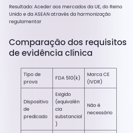
Resultado: Aceder aos mercados da UE, do Reino
Unido e da ASEAN através da harmonização
regulamentar
Comparação dos requisitos
de evidência clínica
Tipo de
Marca CE
FDA 510(k)
prova
(IVDR)
Exigido
Dispositivo
(equivalên
Não é
de
cia
necessário
predicado
substancial
)