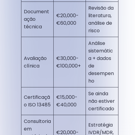
Revisão da
Document
€20,000-
literatura,
ação
€60,000
análise de
técnica
risco
Análise
sistemátic
Avaliação
€30,000-
a + dados
clínica
€100,000+
de
desempen
ho
Se ainda
Certificaçã
€15,000-
não estiver
o ISO 13485
€40,000
certificado
Consultoria
Estratégia
em
€20,000-
IVDR/MDR,