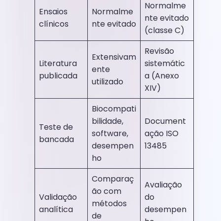
Normalme
Ensaios
Normalme
nte evitado
clínicos
nte evitado
(classe C)
Revisão
Extensivam
Literatura
sistemátic
ente
publicada
a (Anexo
utilizado
XIV)
Biocompati
bilidade,
Document
Teste de
software,
ação ISO
bancada
desempen
13485
ho
Comparaç
Avaliação
ão com
Validação
do
métodos
analítica
desempen
de