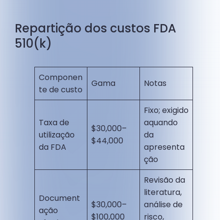
Repartição dos custos FDA
510(k)
Componen
Gama
Notas
te de custo
Fixo; exigido
Taxa de
aquando
$30,000–
utilização
da
$44,000
da FDA
apresenta
ção
Revisão da
literatura,
Document
$30,000–
análise de
ação
$100,000
risco,