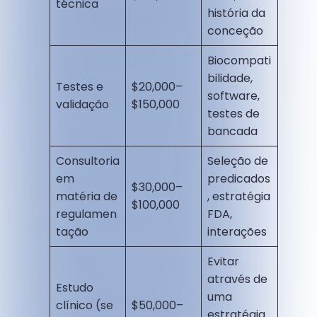
técnica
história da
conceção
Biocompati
bilidade,
Testes e
$20,000–
software,
validação
$150,000
testes de
bancada
Consultoria
Seleção de
em
predicados
$30,000–
matéria de
, estratégia
$100,000
regulamen
FDA,
tação
interações
Evitar
através de
Estudo
uma
clínico (se
$50,000–
estratégia