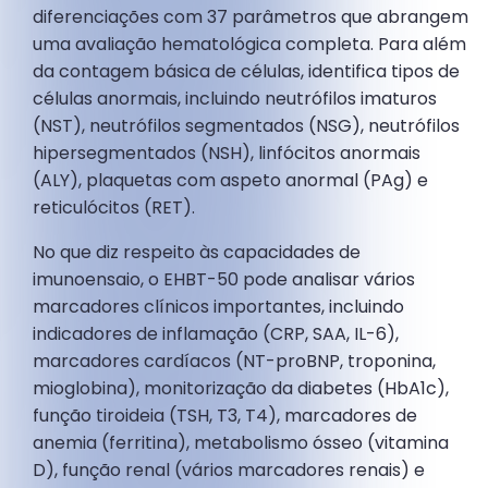
diferenciações com 37 parâmetros que abrangem
uma avaliação hematológica completa. Para além
da contagem básica de células, identifica tipos de
células anormais, incluindo neutrófilos imaturos
(NST), neutrófilos segmentados (NSG), neutrófilos
hipersegmentados (NSH), linfócitos anormais
(ALY), plaquetas com aspeto anormal (PAg) e
reticulócitos (RET).
No que diz respeito às capacidades de
imunoensaio, o EHBT-50 pode analisar vários
marcadores clínicos importantes, incluindo
indicadores de inflamação (CRP, SAA, IL-6),
marcadores cardíacos (NT-proBNP, troponina,
mioglobina), monitorização da diabetes (HbA1c),
função tiroideia (TSH, T3, T4), marcadores de
anemia (ferritina), metabolismo ósseo (vitamina
D), função renal (vários marcadores renais) e