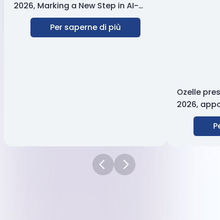
2026, Marking a New Step in AI-
Powered Hematology
Per saperne di più
Ozelle pre
2026, appo
all’analis
P
sull’intelli