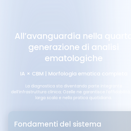
All’avanguardia nella quart
generazione di analisi
ematologiche
IA × CBM | Morfologia ematica completa
La diagnostica sta diventando parte integrante
dell’infrastruttura clinica; Ozelle ne garantisce l’affidabilità,
larga scala e nella pratica quotidiana.
Fondamenti del sistema