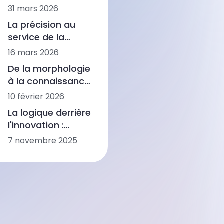
régional a relancé
31 mars 2026
de l'analyse
la modernisation
hématologique de
La précision au
des équipements
quatrième
service de la
sur un marché
génération
régénération -
16 mars 2026
mature du
Comment une
diagnostic
De la morphologie
entreprise
vétérinaire
à la connaissance
biotechnologique
clinique : Les
10 février 2026
américaine fait
diagnostics
progresser la
La logique derrière
alimentés par l'IA
recherche sur le
l'innovation :
d'Ozelle au WHX
PRP avec Ozelle
Comment Ozelle
7 novembre 2025
Labs Dubai 2026
remodèle le
diagnostic avec
l'IA + CBM