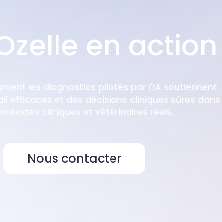
Ozelle en action
ent les diagnostics pilotés par l'IA soutiennent
ail efficaces et des décisions cliniques sûres dans
ontextes cliniques et vétérinaires réels.
Nous contacter