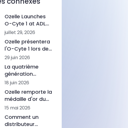
les connexes
Ozelle Launches
O-Cyte 1 at ADLM
2026, Marking a
juillet 29, 2026
New Step in AI-
Ozelle présentera
Powered
l'O-Cyte 1 lors de
Hematology
l'ADLM 2026, pour
29 juin 2026
une analyse
La quatrième
morphologique
génération
basée sur l'IA plus
d'analyses
18 juin 2026
rapide
hématologiques a
Ozelle remporte la
vu le jour
médaille d'or du
Prix allemand de
15 mai 2026
l'innovation pour
Comment un
ses avancées
distributeur
dans le domaine