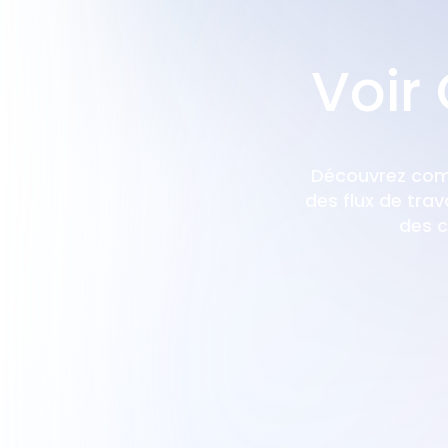
Voir 
Découvrez comm
des flux de trav
des c