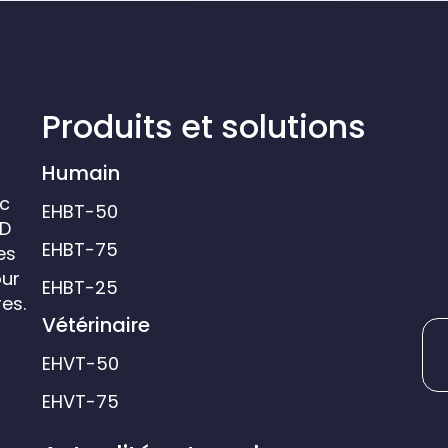
Produits et solutions
Humain
ic
EHBT-50
&D
EHBT-75
es
our
EHBT-25
es.
Vétérinaire
EHVT-50
EHVT-75