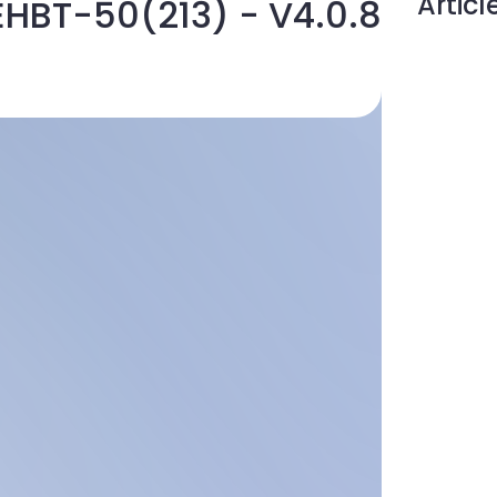
Artic
 EHBT-50(213) - V4.0.8