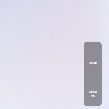
Info Us
Whats
App