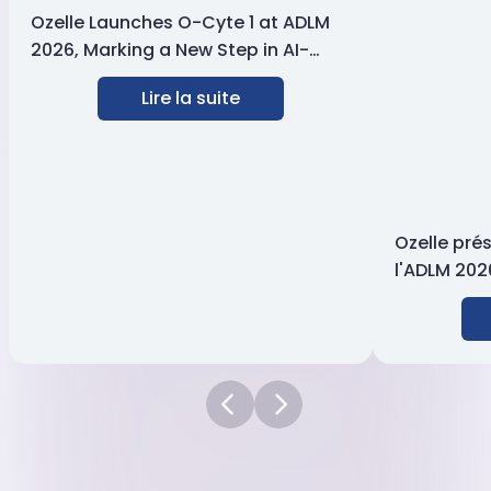
Ozelle Launches O-Cyte 1 at ADLM
2026, Marking a New Step in AI-
Powered Hematology
Lire la suite
Ozelle prés
l'ADLM 202
morphologi
rapide