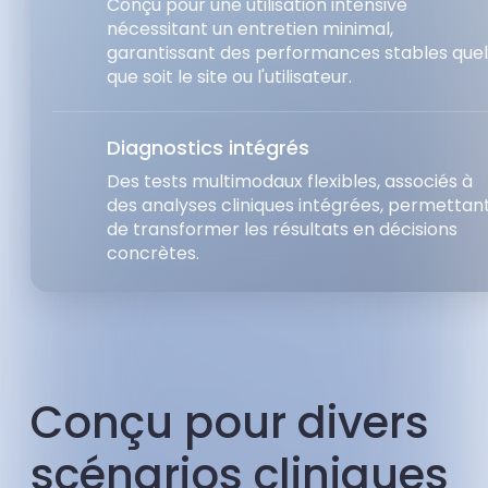
Conçu pour une utilisation intensive
nécessitant un entretien minimal,
garantissant des performances stables quel
que soit le site ou l'utilisateur.
Diagnostics intégrés
Des tests multimodaux flexibles, associés à
des analyses cliniques intégrées, permettan
de transformer les résultats en décisions
concrètes.
Conçu pour divers
scénarios cliniques