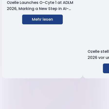
Ozelle Launches O-Cyte 1 at ADLM
2026, Marking a New Step in AI-
Powered Hematology
Mehr lesen
Ozelle stel
2026 vor u
Geschwindi
gestützte