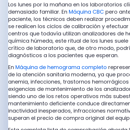
Los lunes por la mañana en los laboratorios cl
demasiado familiar. En
Máquina CBC
pero ante
paciente, los técnicos deben realizar procedi
se realicen los ciclos de calibración y efectua
centros que todavía utilizan analizadores de
química húmeda, este ritual de los lunes suel
crítico de laboratorio que, de otro modo, podr
diagnósticos a los pacientes que esperan.
En
Máquina de hemograma completo
represen
de la atención sanitaria moderna, ya que pro
anemia, infecciones, trastornos hemorrágicos
exigencias de mantenimiento de los analizad
siendo uno de los retos operativos más subest
mantenimiento deficiente conduce directamen
inactividad inesperados, infracciones normat
superan el precio de compra original del equi
Esta completa lista de comprobación aborda la