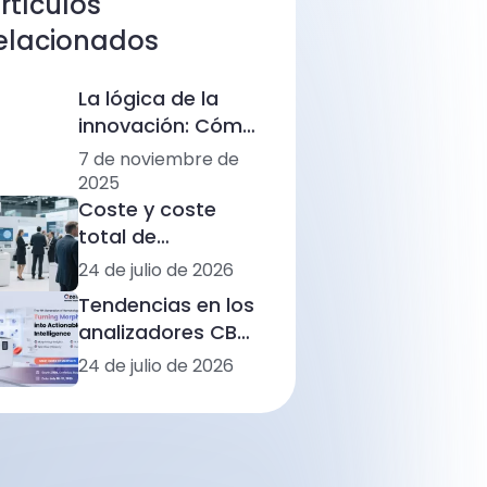
rtículos
elacionados
La lógica de la
innovación: Cómo
Ozelle está
7 de noviembre de
remodelando el
2025
diagnóstico con
Coste y coste
IA + CBM
total de
propiedad (TCO)
24 de julio de 2026
de los
Tendencias en los
analizadores de
analizadores CBC
hemograma
de América Latina:
24 de julio de 2026
completo: rangos
automatización,
de precios, flujos
morfología
de trabajo y
basada en IA e
situaciones de
integración de
laboratorio