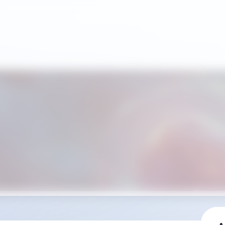
 10 tareas diarias, semanales y mensuales esenciales par