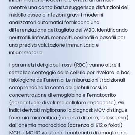
mentre una conta bassa suggerisce disfunzioni del
midollo osseo o infezioni gravi. I moderni
analizzatori automatici forniscono una
differenziazione dettagliata dei WBC, identificando
neutrofili, linfociti, monociti, eosinofili e basofili per
una precisa valutazione immunitaria e
infiammatoria.
I parametri dei globuli rossi (RBC) vanno oltre il
semplice conteggio delle cellule per rivelare le basi
fisiologiche dell'anemia. Le misurazioni tradizionali
comprendono la conta dei globuli rossi, la
concentrazione di emoglobina e l'ematocrito
(percentuale di volume cellulare impaccato). Gli
indici derivati migliorano la diagnosi: MCV distingue
l'anemia microcitica (carenza di ferro, talassemia)
dall'anemia macrocitica (carenza di B12 o folati).
MCH e MCHC valutano il contenuto di emoglobina,