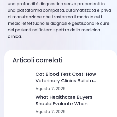
una profondità diagnostica senza precedenti in
una piattaforma compatta, automatizzata e priva
di manutenzione che trasforma il modo in cui i
medici effettuano le diagnosi e gestiscono le cure
dei pazienti nell'intero spettro della medicina
clinica.
Articoli correlati
Cat Blood Test Cost: How
Veterinary Clinics Build a
Sustainable Diagnostic Service
Agosto 7, 2026
What Healthcare Buyers
Should Evaluate When
Comparing Point-of-Care
Agosto 7, 2026
Device Makers