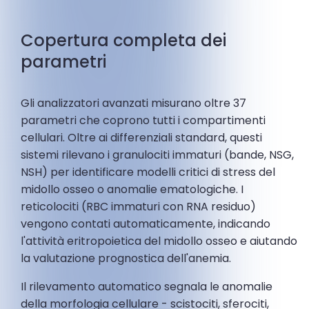
Copertura completa dei
parametri
Gli analizzatori avanzati misurano oltre 37
parametri che coprono tutti i compartimenti
cellulari. Oltre ai differenziali standard, questi
sistemi rilevano i granulociti immaturi (bande, NSG,
NSH) per identificare modelli critici di stress del
midollo osseo o anomalie ematologiche. I
reticolociti (RBC immaturi con RNA residuo)
vengono contati automaticamente, indicando
l'attività eritropoietica del midollo osseo e aiutando
la valutazione prognostica dell'anemia.
Il rilevamento automatico segnala le anomalie
della morfologia cellulare - scistociti, sferociti,