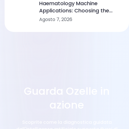
Haematology Machine
Applications: Choosing the
Right Solution From Small
Agosto 7, 2026
Clinics to Large Hospitals
Guarda Ozelle in
azione
Scoprite come la diagnostica guidata