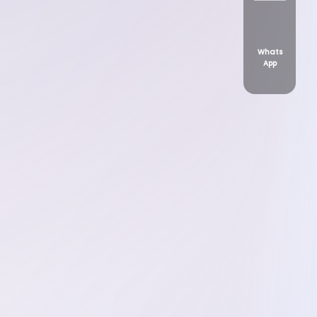
Whats
App