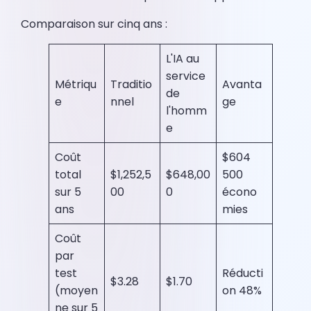
Comparaison sur cinq ans :
L'IA au
service
Métriqu
Traditio
Avanta
de
e
nnel
ge
l'homm
e
Coût
$604
total
$1,252,5
$648,00
500
sur 5
00
0
écono
ans
mies
Coût
par
test
Réducti
$3.28
$1.70
(moyen
on 48%
ne sur 5