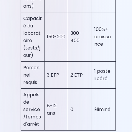
ans)
Capacit
é du
100%+
laborat
300-
150-200
croissa
oire
400
nce
(tests/j
our)
Person
1 poste
nel
3 ETP
2 ETP
libéré
requis
Appels
de
8-12
service
0
Éliminé
ans
/temps
d'arrêt