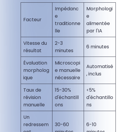
Impédanc
Morphologi
e
e
Facteur
traditionne
alimentée
lle
par l'IA
Vitesse du
2-3
6 minutes
résultat
minutes
Évaluation
Microscopi
Automatisé
morpholog
e manuelle
, inclus
ique
nécessaire
Taux de
15-30%
<5%
révision
d'échantill
d'échantillo
manuelle
ons
ns
Un
redressem
30-60
6-10
ent
minutes
minutes