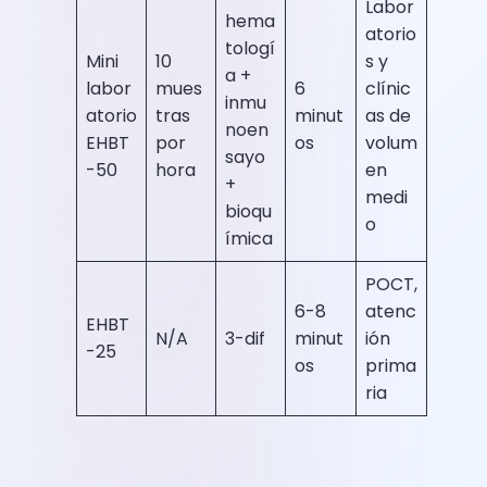
Labor
hema
atorio
tologí
Mini
10
s y
a +
labor
mues
6
clínic
inmu
atorio
tras
minut
as de
noen
EHBT
por
os
volum
sayo
-50
hora
en
+
medi
bioqu
o
ímica
POCT,
6-8
atenc
EHBT
N/A
3-dif
minut
ión
-25
os
prima
ria