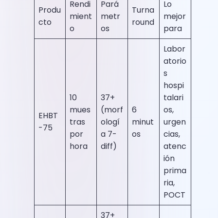
Rendi
Pará
Lo
Produ
Turna
mient
metr
mejor
cto
round
o
os
para
Labor
atorio
s
hospi
10
37+
talari
mues
(morf
6
os,
EHBT
tras
ologí
minut
urgen
-75
por
a 7-
os
cias,
hora
diff)
atenc
ión
prima
ria,
POCT
37+