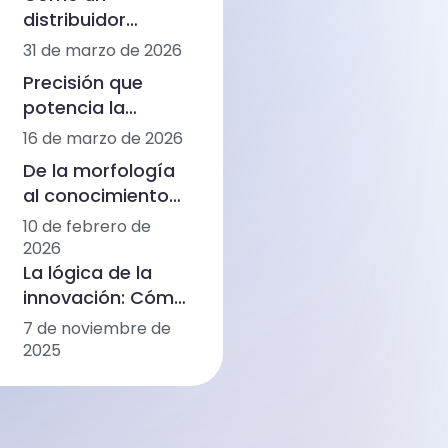
impulsar la cuarta
distribuidor
generación de
regional reactivó
31 de marzo de 2026
análisis
la renovación de
hematológicos
Precisión que
equipos en un
potencia la
mercado maduro
regeneración:
16 de marzo de 2026
de diagnóstico
cómo una
veterinario
De la morfología
biotecnológica
al conocimiento
estadounidense
clínico:
10 de febrero de
avanza en la
Diagnósticos
2026
investigación del
basados en IA de
La lógica de la
PRP con Ozelle
Ozelle en WHX
innovación: Cómo
Labs Dubai 2026
Ozelle está
7 de noviembre de
remodelando el
2025
diagnóstico con
IA + CBM