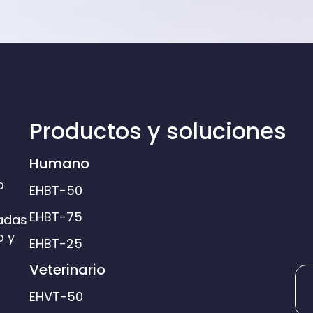
Productos y soluciones
Humano
o
EHBT-50
EHBT-75
sadas
o y
EHBT-25
Veterinario
EHVT-50