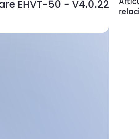
Artíc
ware EHVT-50 - V4.0.22
rela