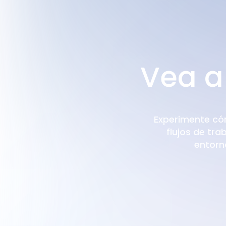
Vea a
Experimente có
flujos de tra
entorno