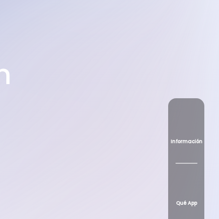
n
Información
Qué App