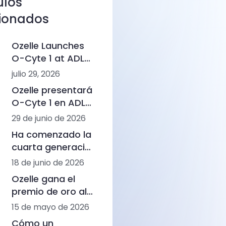
ulos
cionados
Ozelle Launches
O-Cyte 1 at ADLM
2026, Marking a
julio 29, 2026
New Step in AI-
Ozelle presentará
Powered
O-Cyte 1 en ADLM
Hematology
2026, aportando
29 de junio de 2026
rapidez a la
Ha comenzado la
inteligencia
cuarta generación
morfológica
de análisis
18 de junio de 2026
basada en la IA
hematológicos
Ozelle gana el
premio de oro al
innovación en
15 de mayo de 2026
Alemania por
Cómo un