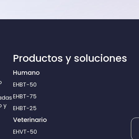
Productos y soluciones
Humano
o
EHBT-50
EHBT-75
sadas
o y
EHBT-25
Veterinario
EHVT-50