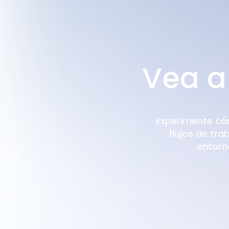
Vea a
Experimente có
flujos de tra
entorno