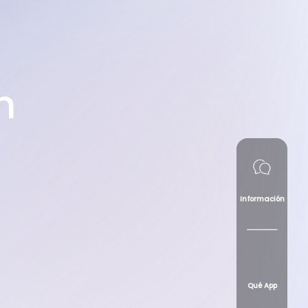
n
Información
Qué App