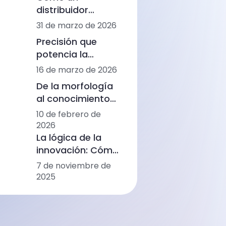
impulsar la cuarta
distribuidor
generación de
regional reactivó
31 de marzo de 2026
análisis
la renovación de
hematológicos
Precisión que
equipos en un
potencia la
mercado maduro
regeneración:
16 de marzo de 2026
de diagnóstico
cómo una
veterinario
De la morfología
biotecnológica
al conocimiento
estadounidense
clínico:
10 de febrero de
avanza en la
Diagnósticos
2026
investigación del
basados en IA de
La lógica de la
PRP con Ozelle
Ozelle en WHX
innovación: Cómo
Labs Dubai 2026
Ozelle está
7 de noviembre de
remodelando el
2025
diagnóstico con
IA + CBM