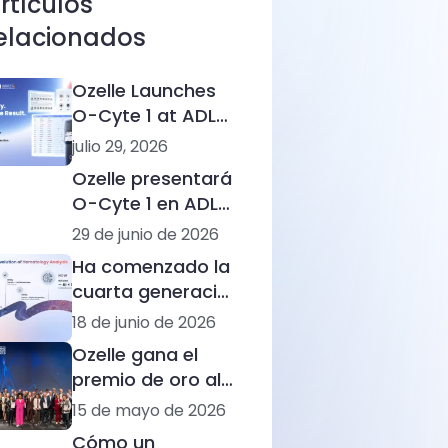
rtículos
elacionados
Ozelle Launches
O-Cyte 1 at ADLM
2026, Marking a
julio 29, 2026
New Step in AI-
Ozelle presentará
Powered
O-Cyte 1 en ADLM
Hematology
2026, aportando
29 de junio de 2026
rapidez a la
Ha comenzado la
inteligencia
cuarta generación
morfológica
de análisis
18 de junio de 2026
basada en la IA
hematológicos
Ozelle gana el
premio de oro al
innovación en
15 de mayo de 2026
Alemania por
Cómo un