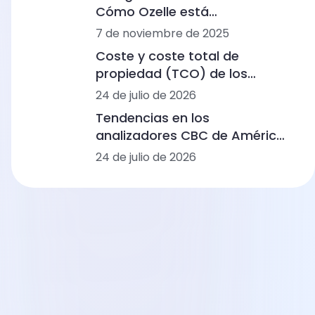
Cómo Ozelle está
remodelando el diagnóstico
7 de noviembre de 2025
con IA + CBM
Coste y coste total de
propiedad (TCO) de los
analizadores de hemograma
24 de julio de 2026
completo: rangos de precios,
Tendencias en los
flujos de trabajo y situaciones
analizadores CBC de América
de laboratorio
Latina: automatización,
24 de julio de 2026
morfología basada en IA e
integración de flujos de
trabajo