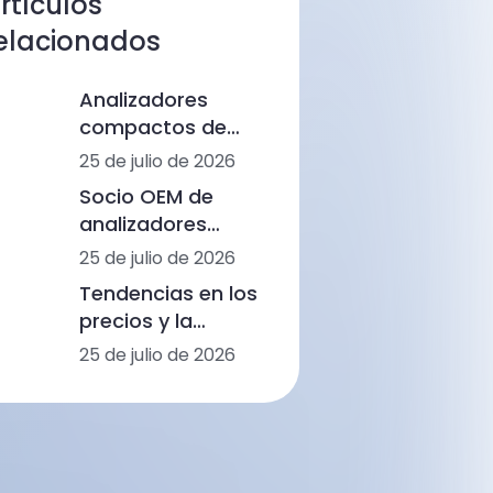
rtículos
elacionados
Analizadores
compactos de
análisis
25 de julio de 2026
sanguíneos
Socio OEM de
multipanel para
analizadores
clínicas humanas:
bioquímicos:
25 de julio de 2026
desde el
creando valor a
hemograma
Tendencias en los
largo plazo en el
completo hasta
precios y la
diagnóstico
los
tecnología de los
25 de julio de 2026
humano y
inmunoensayos y
analizadores
veterinario
la bioquímica
hematológicos en
el diagnóstico
humano