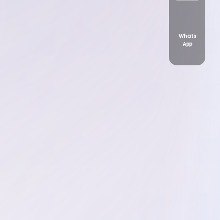
Whats
App