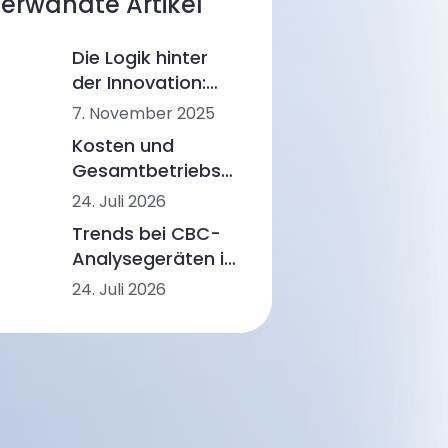
erwandte Artikel
Die Logik hinter
der Innovation:
Wie Ozelle die
7. November 2025
Diagnostik mit KI
Kosten und
und CBM
Gesamtbetriebskosten
umgestaltet
(TCO) von CBC-
24. Juli 2026
Analysegeräten:
Trends bei CBC-
Preisspannen,
Analysegeräten in
Arbeitsabläufe
Lateinamerika:
24. Juli 2026
und
Automatisierung,
Laborszenarien
KI-Morphologie
und Workflow-
Integration