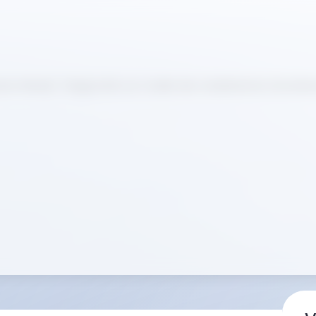
Scene-Ready”-Diagnostik von Ozelle die medizinische Grundve