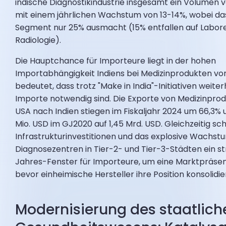
indische Diagnostikindustrie insgesamt ein Volumen 
mit einem jährlichen Wachstum von 13-14%, wobei das
Segment nur 25% ausmacht (15% entfallen auf Labore,
Radiologie).
Die Hauptchance für Importeure liegt in der hohen
Importabhängigkeit Indiens bei Medizinprodukten vo
bedeutet, dass trotz "Make in India"-Initiativen weite
Importe notwendig sind. Die Exporte von Medizinpro
USA nach Indien stiegen im Fiskaljahr 2024 um 66,3%
Mio. USD im GJ2020 auf 1,45 Mrd. USD. Gleichzeitig sc
Infrastrukturinvestitionen und das explosive Wachst
Diagnosezentren in Tier-2- und Tier-3-Städten ein s
Jahres-Fenster für Importeure, um eine Marktpräse
bevor einheimische Hersteller ihre Position konsolidie
Modernisierung des staatlich