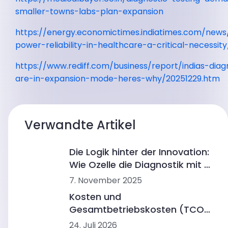
smaller-towns-labs-plan-expansion
https://energy.economictimes.indiatimes.com/new
power-reliability-in-healthcare-a-critical-necessit
https://www.rediff.com/business/report/indias-diag
are-in-expansion-mode-heres-why/20251229.htm
Verwandte Artikel
Die Logik hinter der Innovation:
Wie Ozelle die Diagnostik mit KI
und CBM umgestaltet
7. November 2025
Kosten und
Gesamtbetriebskosten (TCO)
von CBC-Analysegeräten:
24. Juli 2026