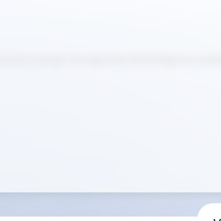
ultimative Leitfaden für KI-gestützte Hämatologie und moder