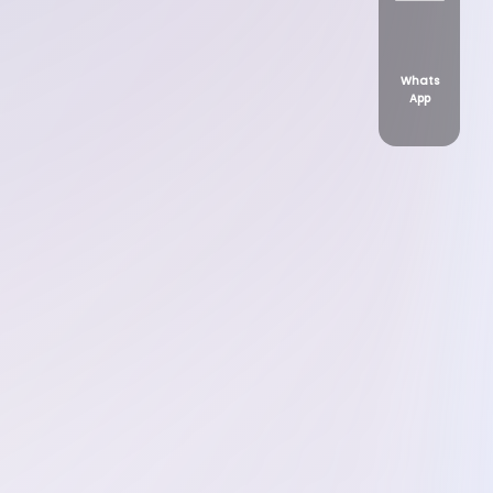
Whats
App