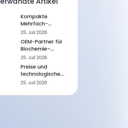
erwandte Artikel
Kompakte
Mehrfach-
Blutuntersuchungsgeräte
25. Juli 2026
für Humanmedizin:
OEM-Partner für
Vom Blutbild bis
Biochemie-
hin zu
Analysegeräte:
25. Juli 2026
Immunoassays
Schaffung
und
Preise und
langfristiger
biochemischen
technologische
Werte in der
Untersuchungen
Trends bei
25. Juli 2026
Human- und
Hämatologie-
Veterinärdiagnostik
Analysegeräten in
der Human-
Diagnostik