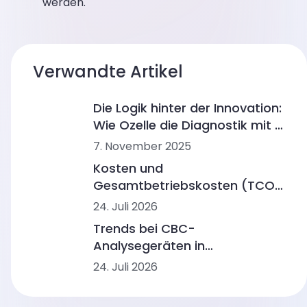
werden.
Verwandte Artikel
Die Logik hinter der Innovation:
Wie Ozelle die Diagnostik mit KI
und CBM umgestaltet
7. November 2025
Kosten und
Gesamtbetriebskosten (TCO)
von CBC-Analysegeräten:
24. Juli 2026
Preisspannen, Arbeitsabläufe
Trends bei CBC-
und Laborszenarien
Analysegeräten in
Lateinamerika:
24. Juli 2026
Automatisierung, KI-
Morphologie und Workflow-