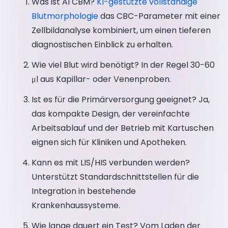
Was ist AI CBM?
KI-gestützte vollständige
Blutmorphologie
das CBC-Parameter mit einer
Zellbildanalyse kombiniert, um einen tieferen
diagnostischen Einblick zu erhalten.
Wie viel Blut wird benötigt? In der Regel 30-60
μl aus Kapillar- oder Venenproben.
Ist es für die Primärversorgung geeignet? Ja,
das kompakte Design, der vereinfachte
Arbeitsablauf und der Betrieb mit Kartuschen
eignen sich für Kliniken und Apotheken.
Kann es mit LIS/HIS verbunden werden?
Unterstützt Standardschnittstellen für die
Integration in bestehende
Krankenhaussysteme.
Wie lange dauert ein Test? Vom Laden der