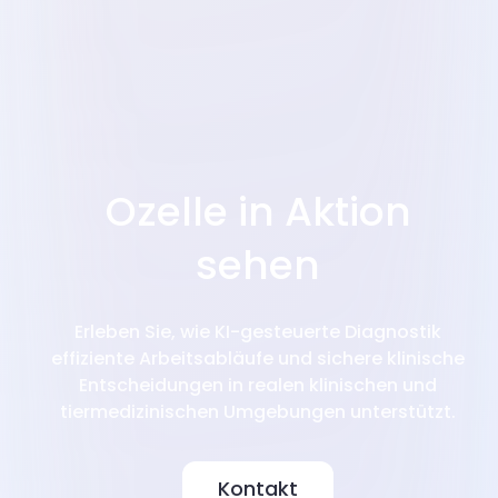
Integration
Ozelle in Aktion
sehen
Erleben Sie, wie KI-gesteuerte Diagnostik
effiziente Arbeitsabläufe und sichere klinische
Entscheidungen in realen klinischen und
tiermedizinischen Umgebungen unterstützt.
Kontakt