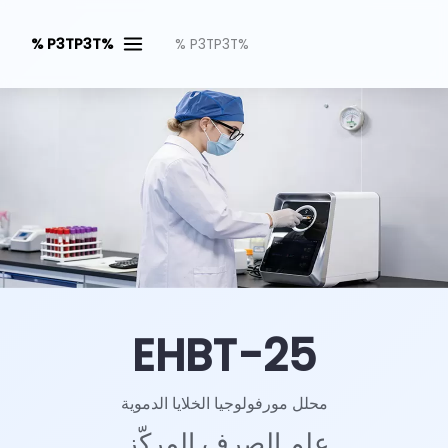
%P3TP3T %
%P3TP3T %
EHBT-25
محلل مورفولوجيا الخلايا الدموية
علم الصرف المركّز.