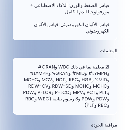
قياس الضغط والوزن: الذكاء الاصطناعي +
مورفولوجيا الدم الكامل
قياس الألوان الكهروضوئي: قياس الألوان
الكهروضوئي
المعلمات
21 معلمة بما في ذلك WBC وGRAN#
وLYMPH# وMID# وGRAN% وLYMPH%
وMID% وHGB وRBC وHCT وMCV وMCHC
وMCHC وMCHC وRDW-SD وRDW-CV
وPLT وPCT وMPV وP-LCC وP-LCR وPDW
وPDW وPDW و3 رسوم بيانية (WBC وRBC
وRBC وPLT)
مراقبة الجودة