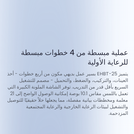
عملية مبسطة من 4 خطوات مبسطة
للرعاية الأولية
يتميز EHBT-25 بسير عمل بديهي مكون من أربع خطوات - أخذ
العينات، والتركيب، والضغط، والتحميل - مصمم للتشغيل
السريع بأقل قدر من التدريب. توفر الشاشة الملونة الكبيرة التي
تعمل باللمس مقاس 10.1 بوصة إمكانية الوصول الواضح إلى 21
معلمة ومخططات بيانية مفصلة، مما يجعلها حلاً حقيقيًا للتوصيل
والتشغيل لبيئات الرعاية الخارجية والرعاية المجتمعية
المزدحمة.