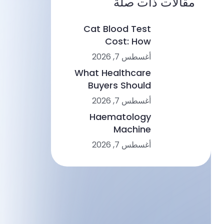
مقالات ذات صلة
Cat Blood Test
Cost: How
Veterinary Clinics
أغسطس 7, 2026
Build a
What Healthcare
Sustainable
Buyers Should
Diagnostic Service
Evaluate When
أغسطس 7, 2026
Comparing Point-
Haematology
of-Care Device
Machine
Makers
Applications:
أغسطس 7, 2026
Choosing the
Right Solution
From Small Clinics
to Large Hospitals