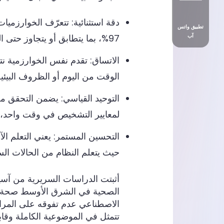
دقة استثنائية: تتعرّف الخوارزميا
تطبيق واتس
آب
97%، بما يتطابق أو يتجاوز حتى المتخصصين في المختبرات ذوي الخبرة العالية
الاتساق: تقدم نفس الخوارزمية ن
الوقت من اليوم أو الظروف البيئي
التوحيد القياسي: يضمن التحقق من
لمعايير التشخيص في وقت واحد، م
التحسين المستمر: يعني التعلم الآ
حيث يتعلم النظام من الحالات الس
أثبتت الدراسات السريرية من آسيا 
الصحية في الشرق الأوسط صحة هذا 
الاصطناعي عدم تفوقه على المراج
تتمثل في الموضوعية الكاملة وقابل