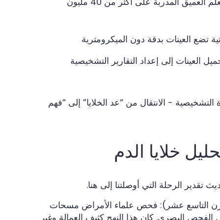
الذكاء الاصطناعي: خوارزميات التعلم العميق المدربة على أكثر من 40 مليون
وتية تضع العينات بدقة دون الميكرومترية
ميل العينات إلى إعداد التقارير التشخيصية
 التشخيصية - الانتقال من “عد الخلايا” إلى “فهم
ليل خلايا الدم
 تقدير الرحلة التي أوصلتنا إلى هنا.
رن التاسع عشر): فحص علماء الأمراض مسحات
ال الفحص البصري. كان هذا النهج كثيف العمالة وغير