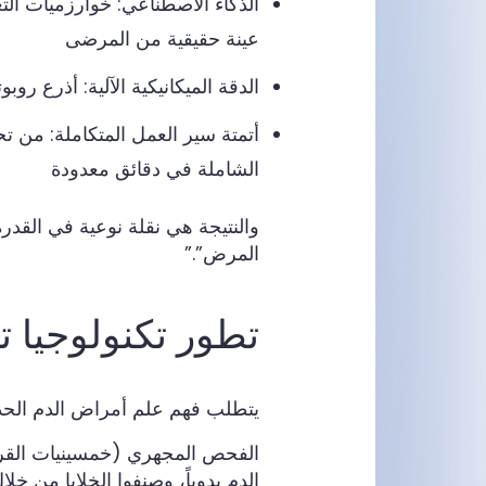
عينة حقيقية من المرضى
الدقة الميكانيكية الآلية: أذرع روب
أتمتة سير العمل المتكاملة: من تح
الشاملة في دقائق معدودة
والنتيجة هي نقلة نوعية في القدرة
المرض”.”
تطور تكنولوجيا تح
يتطلب فهم علم أمراض الدم الحديث
الفحص المجهري (خمسينيات الق
الدم يدوياً، وصنفوا الخلايا من خل