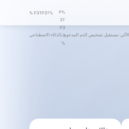
%P
%P3TP3T %
3T
P3
الآلي: مستقبل تشخيص الدم المدعوم بالذكاء الاصطناعي
T
%