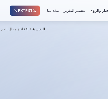
%P3TP3T %
خبار والرؤى
تفسير التقرير
نبذة عنا
الرئيسية
إخفاء
محلل الدم 