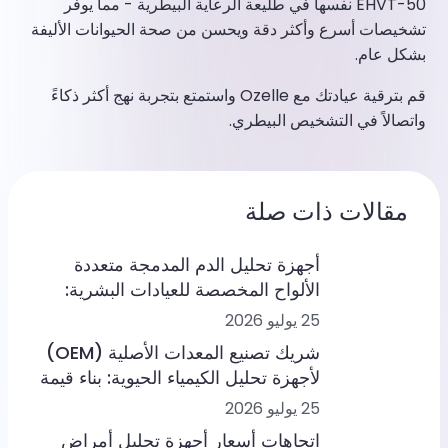
EHVT-50 نفسها في طليعة الرعاية البيطرية - مما يوفر
تشخيصات أسرع وأكثر دقة ويحسن من صحة الحيوانات الأليفة
بشكل عام.
قم بترقية عيادتك مع Ozelle واستمتع بتجربة نهج أكثر ذكاءً
واتصالاً في التشخيص البيطري.
مقالات ذات صلة
أجهزة تحليل الدم المدمجة متعددة
الألواح المخصصة للعيادات البشرية:
من تحليل الدم الكامل (CBC) إلى
25 يوليو 2026
الاختبارات المناعية والكيمياء الحيوية
شريك تصنيع المعدات الأصلية (OEM)
لأجهزة تحليل الكيمياء الحيوية: بناء قيمة
طويلة الأمد في مجال التشخيص
25 يوليو 2026
البشري والبيطري
اتجاهات أسعار أجهزة تحليل أمراض