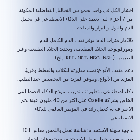
اختبار الكل في واحد: يجمع بين التحاليل التفاضلية المكونة
من 7 أجزاء التي تعتمد على الذكاء الاصطناعي في تحليل
الدم والبول والبراز والمناعة.
38 بارامترات الدم: يوفر تعداد الدم الكامل للدم
ومورفولوجيا الخلايا المتقدمة، وتحديد الخلايا الطبيعية وغير
الطبيعية (RET، NST، NSG، NSH، إلخ).
دعم متعدد الأنواع: تمت معايرته للكلاب والقطط وقريبًا
المزيد من الأنواع، ويتوفر المزيد من التخصيص عند الطلب.
ذكاء اصطناعي متطور: تم تدريب نموذج الذكاء الاصطناعي
الخاص بشركة Ozelle على أكثر من 40 مليون عينة وتم
الاعتراف به كعقل رائد في المؤتمر العالمي للذكاء
الاصطناعي.
واجهة سهلة الاستخدام: شاشة تعمل باللمس مقاس 10.1
بوصة، وسير عمل سهل الاستخدام، ومجموعات اختبار