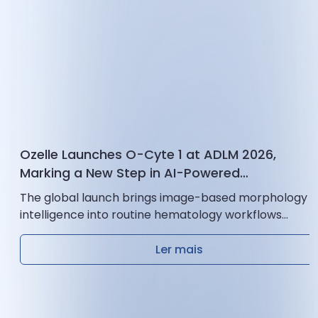
Ozelle Launches O-Cyte 1 at ADLM 2026,
Marking a New Step in AI-Powered
Hematology
The global launch brings image-based morphology
intelligence into routine hematology workflows
through AI × CBM technology. Ozelle has officially
launched...
Ler mais