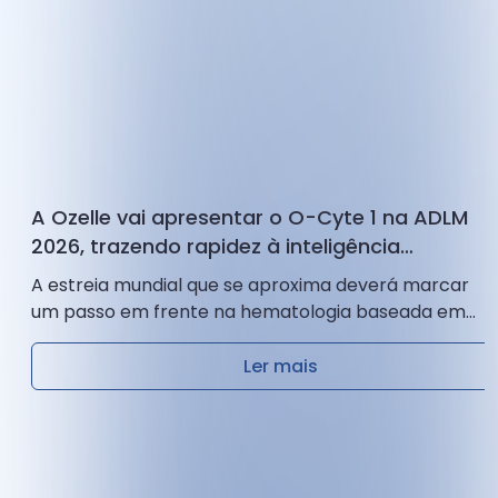
A Ozelle vai apresentar o O-Cyte 1 na ADLM
2026, trazendo rapidez à inteligência
morfológica baseada em IA
A estreia mundial que se aproxima deverá marcar
um passo em frente na hematologia baseada em
IA, impulsionando a 4.ª geração da hematologia...
Ler mais