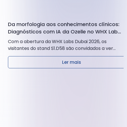
Da morfologia aos conhecimentos clínicos:
Diagnósticos com IA da Ozelle no WHX Labs
Dubai 2026
Com a abertura da WHX Labs Dubai 2026, os
visitantes do stand S1.D58 são convidados a ver
como a Ozelle transforma os testes de
diagnóstico...
Ler mais