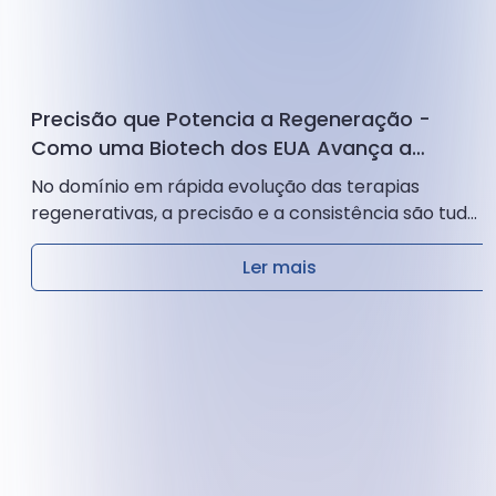
Precisão que Potencia a Regeneração -
Como uma Biotech dos EUA Avança a
Investigação PRP com a Ozelle
No domínio em rápida evolução das terapias
regenerativas, a precisão e a consistência são tudo.
Para uma empresa americana líder em dispositivos
médicos...
Ler mais