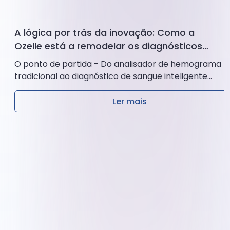
A lógica por trás da inovação: Como a
Ozelle está a remodelar os diagnósticos
com IA + CBM
O ponto de partida - Do analisador de hemograma
tradicional ao diagnóstico de sangue inteligente
Durante décadas, o hemograma completo (CBC)
tem...
Ler mais