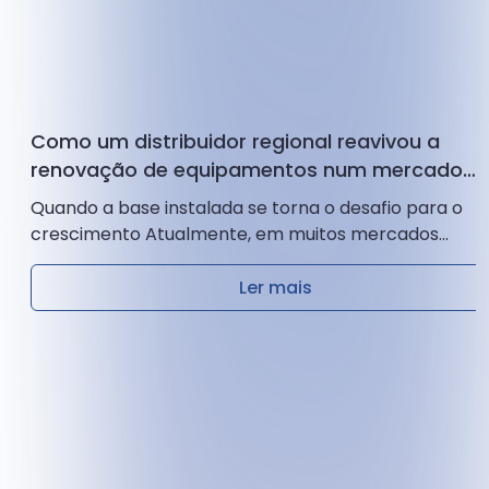
Como um distribuidor regional reavivou a
renovação de equipamentos num mercado
maduro de diagnóstico veterinário
Quando a base instalada se torna o desafio para o
crescimento Atualmente, em muitos mercados
veterinários, os analisadores hematológicos já
estão amplamente instalados nas clínicas...
Ler mais