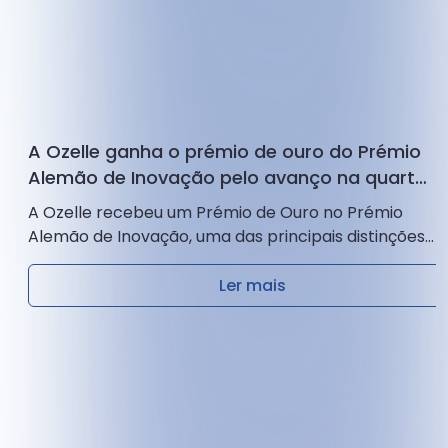
A Ozelle ganha o prémio de ouro do Prémio
Alemão de Inovação pelo avanço na quarta
geração de análises hematológicas
A Ozelle recebeu um Prémio de Ouro no Prémio
Alemão de Inovação, uma das principais distinções
de inovação da Alemanha, pelo seu EHBT-50...
Ler mais